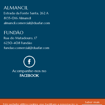
ALMANCIL
Estrada da Fonte Santa, 262 A
8135-016 Almancil
almancil.comercial@duafar.com
FUNDÃO
Rua do Matadouro, 17
6230-408 Fundão
fundao.comercial@duafar.com
Acompanhe-nos no
FACEBOOK
Saber mais
2026 © DUAFAR - Construção Civil e Obras Públicas,
Este website utiliza cookies que facilitam a navegação, o